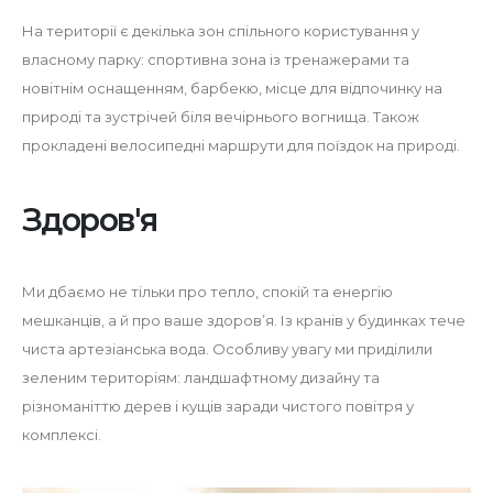
На території є декілька зон спільного користування у
власному парку: спортивна зона із тренажерами та
новітнім оснащенням, барбекю, місце для відпочинку на
природі та зустрічей біля вечірнього вогнища. Також
прокладені велосипедні маршрути для поїздок на природі.
Здоров'я
Ми дбаємо не тільки про тепло, спокій та енергію
мешканців, а й про ваше здоров’я. Із кранів у будинках тече
чиста артезіанська вода. Особливу увагу ми приділили
зеленим територіям: ландшафтному дизайну та
різноманіттю дерев і кущів заради чистого повітря у
комплексі.