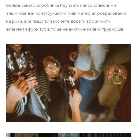
бельгійського виробника Reynaers з високоякісними
алюмінієвими конструкціями. Їхній матеріал розрахований
на роки, але якщо ви захочете додати або змінити
елементи фурнітури, то це не викличе зайвих труднощів.