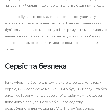
натуральний склад — це висока міцність у будь-яку погоду.
Навколо будинків прокладені клінкерні тротуари, як у
елітних житлових комплексах світу. Пальові фундаменти
будівель дозволяють конструкції витримувати максимальне
навантаження. Самі палі стійкі на будь-яких типах ґрунту.
Така основа зможе залишитися непохитною понад 100
років.
Cервіс та безпека
За комфорт та безпеку в комплексі відповідає консьєрж-
сервіс, який допоможе мешканцям о будь-якій годині та без
вихідних. Звернутися до сервісної служби можна буде за
допомогою спеціального мобільного додатку,
розробленого для мешканців Vita Energy Residence.