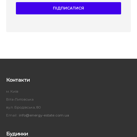
Контакти
м. Київ
Віта-Литовська
вул. Бродівська, 80
Email :
info@energy-estate.com.ua
Будинки