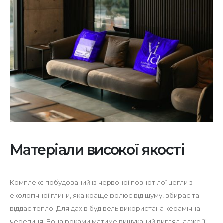
Матеріали високої якості
Комплекс побудований із червоної повнотілої цегли з
екологічної глини, яка краще ізолює від шуму, вбирає та
віддає тепло. Для дахів будівель використана керамічна
черепиця. Вона роками матиме вишуканий вигляд, адже її