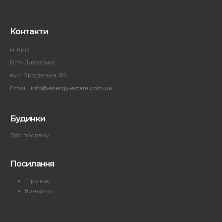
Контакти
м. Київ
Віта-Литовська
вул. Бродівська, 80
Email :
info@energy-estate.com.ua
Будинки
Для продажу
Посилання
Про нас
Контакти